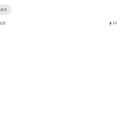
资服务
融资
64
配资平台查询 东莞流沙美原油配资，如何
站
适的平台？
台查询
首选
76
外盘配资公司 简配资真好用，炒股必备神
资公司