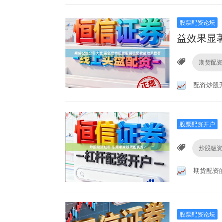
股票配资论坛
益效果显
期货配
配资炒股
股票配资开户
炒股融
期货配资
股票配资论坛