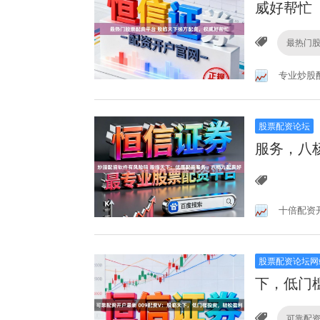
威好帮忙
最热门
专业炒股
股票配资论坛
服务，八
十倍配资
股票配资论坛网
下，低门
可靠配