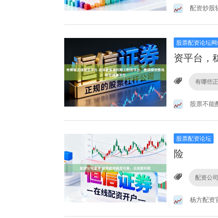
配资炒股
股票配资论坛网
资平台，
有哪些
股票不能
股票配资论坛
险
配资公
杨方配资