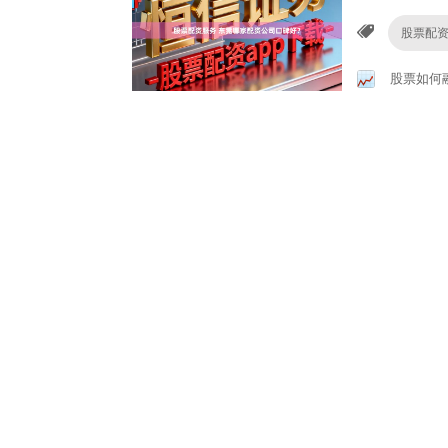
股票配
股票如何
股票配资论坛网
选择最合
配资平
炒股配资
股票配资论坛
器！
外盘配