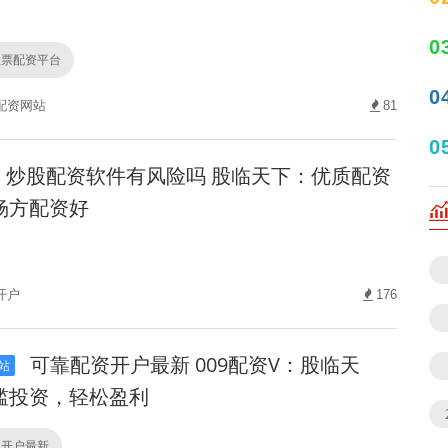
0
股票配资平台
0
配资网站
81
0
炒股配资软件有风险吗 股临天下：优质配资
杨方配资好
开户
176
可靠配资开户最新 009配资V：股临天
站
槛投资，轻松盈利
资开户最新