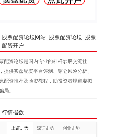
股票配资论坛网站_股票配资论坛_股票
配资开户
票配资论坛是国内专业的杠杆炒股交流社
，提供实盘配资平台评测、穿仓风险分析、
息配资推荐及验资教程，助投资者规避虚拟
骗局。
行情指数
上证走势
深证走势
创业走势