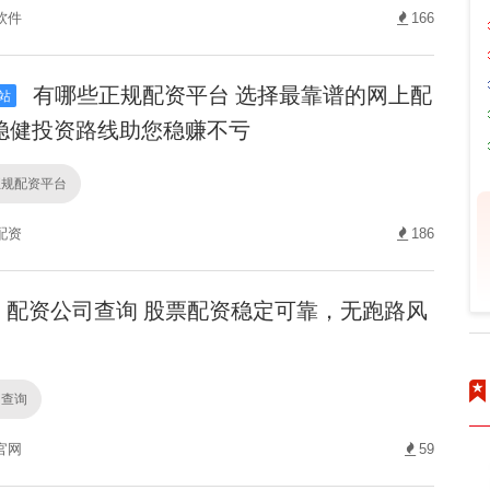
软件
166
有哪些正规配资平台 选择最靠谱的网上配
站
稳健投资路线助您稳赚不亏
正规配资平台
配资
186
配资公司查询 股票配资稳定可靠，无跑路风
司查询
官网
59